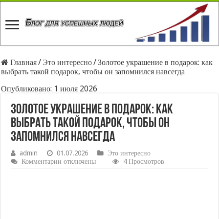
Главная
/
Это интересно
/
Золотое украшение в подарок: как
выбрать такой подарок, чтобы он запомнился навсегда
Опубликовано: 1 июля 2026
Золотое украшение в подарок: как
выбрать такой подарок, чтобы он
запомнился навсегда
admin
01.07.2026
Это интересно
к
Комментарии
отключены
4 Просмотров
записи
Золотое
украшение
в
подарок:
как
выбрать