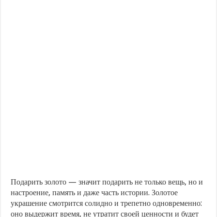
такой
подарок,
чтобы
он
запомнился
навсегда
Подарить золото — значит подарить не только вещь, но и
настроение, память и даже часть истории. Золотое
украшение смотрится солидно и трепетно одновременно:
оно выдержит время, не утратит своей ценности и будет