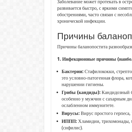
Заболевание может протекать в ост
развивается быстро, с яркими симп
обострениями, часто связан с несо
хронической инфекции.
Причины баланоп
Причины баланопостита разнообразн
1. Инфекционные причины (наибол
Бактерии:
Стафилококки, стрепток
это условно-патогенная флора, к
нарушении гигиены.
Грибы (кандиды):
Кандидозный б
особенно у мужчин с сахарным ди
ослабленном иммунитете.
Вирусы:
Вирус простого герпеса,
ИППП:
Хламидии, трихомонады, м
(сифилис).