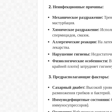
2. Неинфекционные причины:
Механическое раздражение:
Трен
мастурбация.
Химическое раздражение:
Исполь
спермицидов, смазок.
Аллергические реакции:
На латек
лекарства.
Нарушение гигиены:
Недостаточн
Физиологические особенности:
Вр
крайней плоти) затрудняет гигиен
3. Предрасполагающие факторы:
Сахарный диабет:
Высокий уровен
размножения грибков и бактерий.
Иммунодефицитные состояния:
С
иммуносупрессоров).
Ожирение:
Избыточная жировая кл