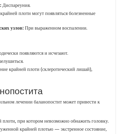
:
Диспареуния.
 крайней плоти могут появляться болезненные
ких узлов:
При выраженном воспалении.
дически появляются и исчезают.
шелушиться.
ние крайней плоти (склеротический лишай),
нопостита
ильном лечении баланопостит может привести к
 плоти, при котором невозможно обнажить головку.
уженной крайней плотью — экстренное состояние,