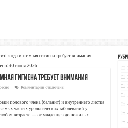
ит: когда интимная гигиена требует внимания
Рубр
ено: 30 июня 2026
мная гигиена требует внимания
к
ресно
Комментарии
отключены
записи
Баланопостит:
когда
вки полового члена (баланит) и внутреннего листка
интимная
з самых частых урологических заболеваний у
гигиена
 любом возрасте — от младенцев до пожилых
требует
внимания