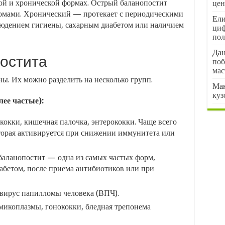
рой и хронической формах. Острый баланопостит
цен
томами. Хронический — протекает с периодическими
Ели
блюдением гигиены, сахарным диабетом или наличием
циф
пол
Да
остита
поб
мас
ы. Их можно разделить на несколько групп.
Ма
куз
ее частые):
окки, кишечная палочка, энтерококки. Чаще всего
оторая активируется при снижении иммунитета или
аланопостит — одна из самых частых форм,
абетом, после приема антибиотиков или при
 вирус папилломы человека (ВПЧ).
икоплазмы, гонококки, бледная трепонема