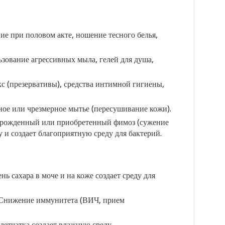
ие при половом акте, ношение тесного белья,
зование агрессивных мыла, гелей для душа,
с (презервативы), средства интимной гигиены,
ое или чрезмерное мытье (пересушивание кожи).
ожденный или приобретенный фимоз (сужение
у и создает благоприятную среду для бактерий.
ь сахара в моче и на коже создает среду для
нижение иммунитета (ВИЧ, прием
етчатка создает влажную среду.