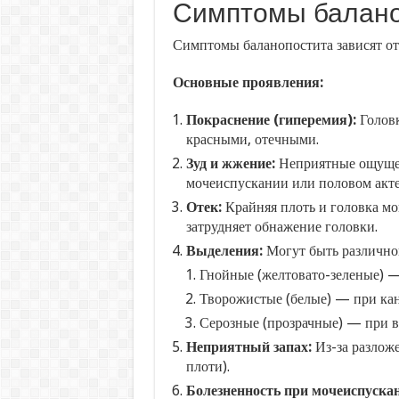
Симптомы балано
Симптомы баланопостита зависят от
Основные проявления:
Покраснение (гиперемия):
Головк
красными, отечными.
Зуд и жжение:
Неприятные ощущен
мочеиспускании или половом акте
Отек:
Крайняя плоть и головка мо
затрудняет обнажение головки.
Выделения:
Могут быть различног
Гнойные (желтовато-зеленые) —
Творожистые (белые) — при ка
Серозные (прозрачные) — при в
Неприятный запах:
Из-за разложе
плоти).
Болезненность при мочеиспуска