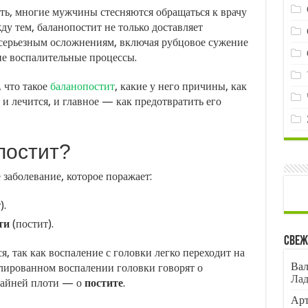
ть, многие мужчины стесняются обращаться к врачу
ду тем, баланопостит не только доставляет
 серьезным осложнениям, включая рубцовое сужение
ие воспалительные процессы.
 что такое
баланопостит
, какие у него причины, как
 и лечится, и главное — как предотвратить его
постит?
заболевание, которое поражает:
).
ти
(постит).
Свеж
, так как воспаление с головки легко переходит на
Вал
лированном воспалении головки говорят о
Лад
крайней плоти — о
постите
.
Арт