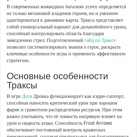
В современных командных баталиях успех определяется
не только механикой владения героем, но и умением
адаптироваться к динамике карты. Тракса представляет
собой универсальный вариант для дальнобойного урона,
способный контролировать область благодаря
замедлению стрел. Подготовленный
гайд по Траксе
позволит систематизировать знания о герое, раскрыть
ключевые особенности игры и применить эффективную
стратегию.
Основные особенности
Траксы
В игре
Дота
Дровка функционирует как кэрри-саппорт,
способная наносить критический урон при хорошем
фарме и грамотном распределении ресурсов. При этом
важно учитывать, что её ловкость напрямую влияет на
урон и скорость атаки. Способность Frost Arrows
обеспечивает постоянный контроль вражеских
передвижений, создавая предпосылки для благоприятных