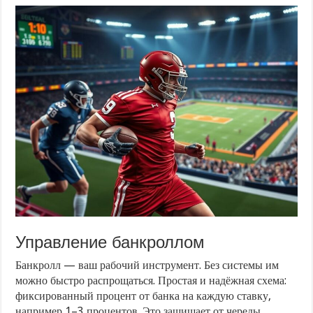
Управление банкроллом
Банкролл — ваш рабочий инструмент. Без системы им
можно быстро распрощаться. Простая и надёжная схема:
фиксированный процент от банка на каждую ставку,
например 1–3 процентов. Это защищает от череды