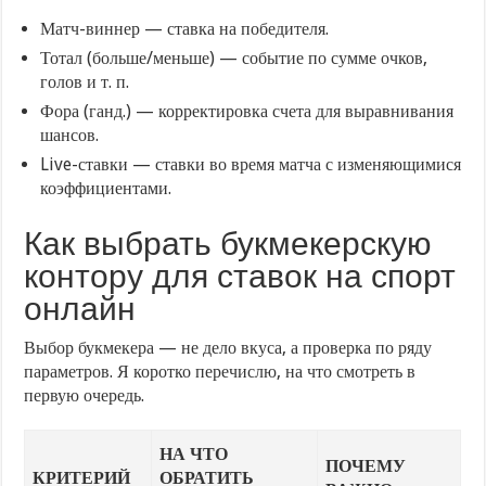
Матч-виннер — ставка на победителя.
Тотал (больше/меньше) — событие по сумме очков,
голов и т. п.
Фора (ганд.) — корректировка счета для выравнивания
шансов.
Live-ставки — ставки во время матча с изменяющимися
коэффициентами.
Как выбрать букмекерскую
контору для ставок на спорт
онлайн
Выбор букмекера — не дело вкуса, а проверка по ряду
параметров. Я коротко перечислю, на что смотреть в
первую очередь.
НА ЧТО
ПОЧЕМУ
КРИТЕРИЙ
ОБРАТИТЬ