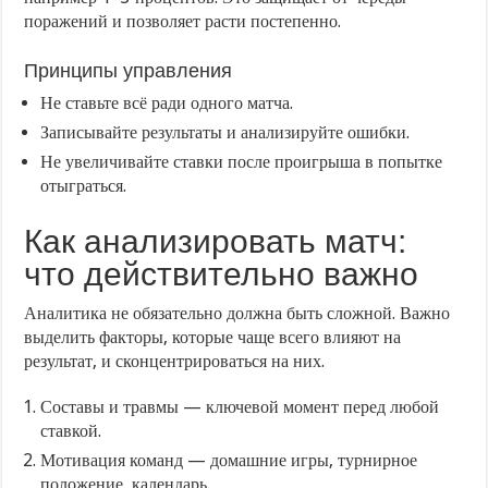
поражений и позволяет расти постепенно.
Принципы управления
Не ставьте всё ради одного матча.
Записывайте результаты и анализируйте ошибки.
Не увеличивайте ставки после проигрыша в попытке
отыграться.
Как анализировать матч:
что действительно важно
Аналитика не обязательно должна быть сложной. Важно
выделить факторы, которые чаще всего влияют на
результат, и сконцентрироваться на них.
Составы и травмы — ключевой момент перед любой
ставкой.
Мотивация команд — домашние игры, турнирное
положение, календарь.