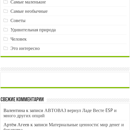
Самые маленькие
Самые необычные
Советы
Удивительная природа
Человек
Это интересно
Свежие комментарии
Валентина
к записи
АВТОВАЗ вернул Ладе Весте ESP и
много других опций
Артём Агеев
к записи
Материальные ценности: мир денег и
богатства