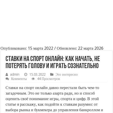
Опубликовано: 15 марта 2022 / Обновлено: 22 марта 2026
Ставки на спорт онлайн: как начать, не
потерять голову и играть сознательно
admin
15.03.2022
Это интересно
Комменты
44 Просмотров
Ставки на спорт онлайн давно перестали быть чем-то
загадочным. Это не только азарта ради, но и способ
оценить своё понимание игры, спорта и цифр. В этой
статье я расскажу, как подойти к ставкам разумно: от
выбора рынка и букмекера до управления банкроллом и