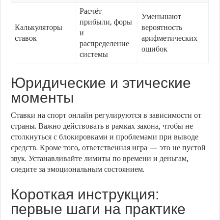
Расчёт
Уменьшают
прибыли, форы
Калькуляторы
вероятность
и
ставок
арифметических
распределение
ошибок
системы
Юридические и этические
моменты
Ставки на спорт онлайн регулируются в зависимости от
страны. Важно действовать в рамках закона, чтобы не
столкнуться с блокировками и проблемами при выводе
средств. Кроме того, ответственная игра — это не пустой
звук. Устанавливайте лимиты по времени и деньгам,
следите за эмоциональным состоянием.
Короткая инструкция:
первые шаги на практике