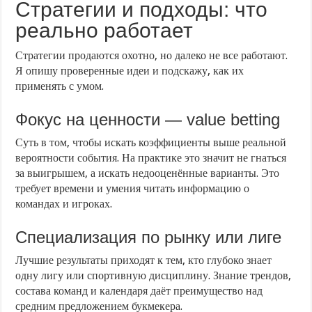
Стратегии и подходы: что
реально работает
Стратегии продаются охотно, но далеко не все работают.
Я опишу проверенные идеи и подскажу, как их
применять с умом.
Фокус на ценности — value betting
Суть в том, чтобы искать коэффициенты выше реальной
вероятности события. На практике это значит не гнаться
за выигрышем, а искать недооценённые варианты. Это
требует времени и умения читать информацию о
командах и игроках.
Специализация по рынку или лиге
Лучшие результаты приходят к тем, кто глубоко знает
одну лигу или спортивную дисциплину. Знание трендов,
состава команд и календаря даёт преимущество над
средним предложением букмекера.