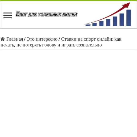
Главная
/
Это интересно
/
Ставки на спорт онлайн: как
начать, не потерять голову и играть сознательно