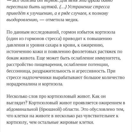
— Все болезни от нервов. Для меня эта фраза давно
перестала быть шуткой. (…) Устранение стресса
приведёт к улучшению, а в ряде случаев, к полному
выздоровлению
, — отметила медик.
По данным исследований, гормон избыток кортизола
(один из гормонов стресса) приводит к повышению
давления и уровня сахара в крови, к ожирению,
истончению кожи и появлению фиолетовых растяжек по
бокам живота. Еще может быть ослабление иммунитета,
расстройство пищеварения, ослабление потенции,
бессонница, раздражительность и агрессивность. При
стрессе надпочечники вырабатывают большое количество
норадреналина и кортизола.
Несколько слов про кортизоловый живот. Как он
выглядит? Кортизоловый живот проявляется ожирением в
абдоминальной (брюшной) области. Это обусловлено тем,
что клетки на животе в несколько раз чувствительнее к
кортизолу, чем остальные жировые клетки.