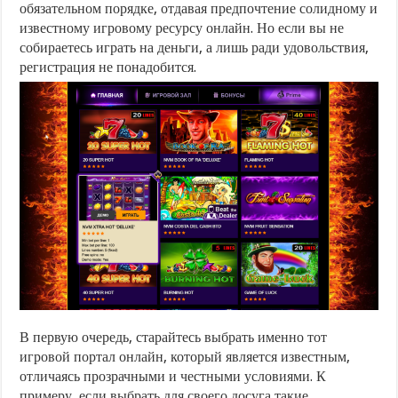
обязательном порядке, отдавая предпочтение солидному и
известному игровому ресурсу онлайн. Но если вы не
собираетесь играть на деньги, а лишь ради удовольствия,
регистрация не понадобится.
В первую очередь, старайтесь выбрать именно тот
игровой портал онлайн, который является известным,
отличаясь прозрачными и честными условиями. К
примеру, если выбрать для своего досуга такие