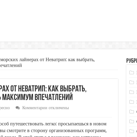
морских лайнерах от Неватрип: как выбрать,
Рубр
печатлений
ах от Неватрип: как выбрать,
ь максимум впечатлений
к
ресно
Комментарии
отключены
записи
Круизы
на
пособ путешествовать легко: просыпаешься в новом
морских
и вы смотрите в сторону организованных программ,
лайнерах