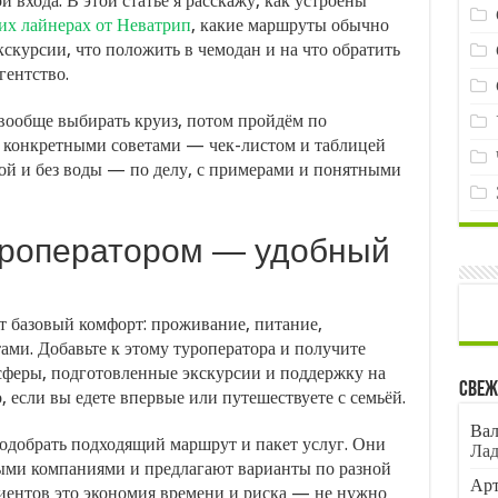
 входа. В этой статье я расскажу, как устроены
от
их лайнерах от Неватрип
, какие маршруты обычно
Неватрип:
как
кскурсии, что положить в чемодан и на что обратить
выбрать,
гентство.
подготовиться
и
м вообще выбирать круиз, потом пройдём по
получить
максимум
 конкретными советами — чек-листом и таблицей
впечатлений
вой и без воды — по делу, с примерами и понятными
туроператором — удобный
т базовый комфорт: проживание, питание,
ами. Добавьте к этому туроператора и получите
нсферы, подготовленные экскурсии и поддержку на
Свеж
, если вы едете впервые или путешествуете с семьёй.
Вал
подобрать подходящий маршрут и пакет услуг. Они
Лад
ыми компаниями и предлагают варианты по разной
Арт
лиентов это экономия времени и риска — не нужно