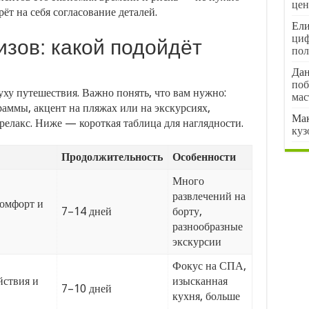
цен
рёт на себя согласование деталей.
Ели
циф
изов: какой подойдёт
пол
Да
поб
ху путешествия. Важно понять, что вам нужно:
мас
аммы, акцент на пляжах или на экскурсиях,
Ма
релакс. Ниже — короткая таблица для наглядности.
куз
Продолжительность
Особенности
Много
развлечений на
комфорт и
7–14 дней
борту,
разнообразные
экскурсии
Фокус на СПА,
ствия и
изысканная
7–10 дней
кухня, больше