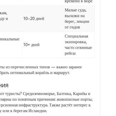
времени в море
Малые суда,
кам,
вылазки на
ду и
10–20 дней
берег, лекции
от гидов
Специальная
 уникальные
экипировка,
10+ дней
часто сезонные
рейсы
ты из перечисленных типов — важно заранее
брать оптимальный корабль и маршрут.
ния
ют туристы? Средиземноморье, Балтика, Карибы и
лярны по понятным причинам: живописные порты,
рсионная инфраструктура. Также растёт интерес к
 или к берегам Исландии.