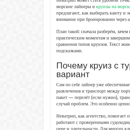
Неватрип может стать удобной точкой
морские лайнеры и
круизы на морск
предлагают, как выбирать каюту и э
внимание при бронировании через а
План такой: сначала разберём, заче
практическим моментам и завершим
сравнения типов круизов. Текст жи
подсказками.
Почему круиз с 
вариант
Сам по себе лайнер уже обеспечивае
развлечения и транспорт между порт
пакет — перелёт (если нужно), тра
случай проблем. Это особенно ценно
Неватрип, как агентство, помогает 
работают с проверенными судоходн
цене и длительности. Для многих к