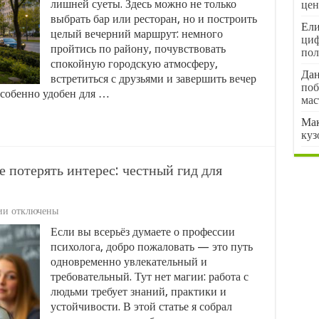
на
лишней суеты. Здесь можно не только
цен
Юго-
выбрать бар или ресторан, но и построить
Западной:
Ели
целый вечерний маршрут: немного
где
циф
пройтись по району, почувствовать
погулять
пол
и
спокойную городскую атмосферу,
где
Да
встретиться с друзьями и завершить вечер
спокойно
поб
особенно удобен для …
посидеть
мас
Ма
куз
е потерять интерес: честный гид для
к
ии
отключены
записи
Если вы всерьёз думаете о профессии
Как
психолога, добро пожаловать — это путь
учиться
на
одновременно увлекательный и
психолога
требовательный. Тут нет магии: работа с
и
людьми требует знаний, практики и
не
устойчивости. В этой статье я собрал
потерять