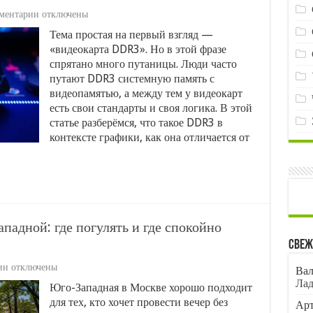
к
ментарии
отключены
записи
Тема простая на первый взгляд —
Игровая
«видеокарта DDR3». Но в этой фразе
видеокарта
DDR3:
спрятано много путаницы. Люди часто
почему
путают DDR3 системную память с
это
видеопамятью, а между тем у видеокарт
не
есть свои стандарты и своя логика. В этой
то,
что
статье разберёмся, что такое DDR3 в
вы
контексте графики, как она отличается от
думаете
и
когда
такая
карта
ещё
имеет
адной: где погулять и где спокойно
смысл
Свеж
к
ии
отключены
Вал
записи
Лад
Юго-Западная в Москве хорошо подходит
Вечерний
для тех, кто хочет провести вечер без
маршрут
Арт