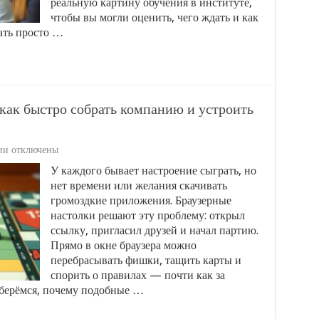
интерес:
реальную картину обучения в институте,
честный
чтобы вы могли оценить, чего ждать и как
гид
зать просто …
для
будущих
специалистов
 как быстро собрать компанию и устроить
к
ии
отключены
записи
У каждого бывает настроение сыграть, но
Настольные
нет времени или желания скачивать
игры
в
громоздкие приложения. Браузерные
браузере:
настолки решают эту проблему: открыл
как
ссылку, пригласил друзей и начал партию.
быстро
Прямо в окне браузера можно
собрать
компанию
перебрасывать фишки, тащить карты и
и
спорить о правилах — почти как за
устроить
зберёмся, почему подобные …
идеальный
игровой
вечер