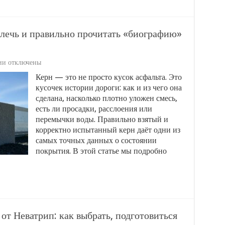
влечь и правильно прочитать «биографию»
к
ии
отключены
записи
Керн — это не просто кусок асфальта. Это
Керн
кусочек истории дороги: как и из чего она
асфальтобетона:
как
сделана, насколько плотно уложен смесь,
извлечь
есть ли просадки, расслоения или
и
перемычки воды. Правильно взятый и
правильно
корректно испытанный керн даёт одни из
прочитать
«биографию»
самых точных данных о состоянии
дорожного
покрытия. В этой статье мы подробно
покрытия
от Неватрип: как выбрать, подготовиться