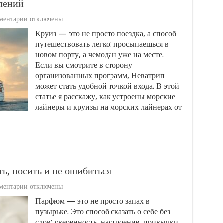
лений
к
ментарии
отключены
записи
Круиз — это не просто поездка, а способ
Круизы
путешествовать легко: просыпаешься в
на
морских
новом порту, а чемодан уже на месте.
лайнерах
Если вы смотрите в сторону
от
организованных программ, Неватрип
Неватрип:
может стать удобной точкой входа. В этой
как
выбрать,
статье я расскажу, как устроены морские
подготовиться
лайнеры и круизы на морских лайнерах от
и
получить
максимум
впечатлений
ь, носить и не ошибиться
к
ментарии
отключены
записи
Парфюм — это не просто запах в
Мужской
пузырьке. Это способ сказать о себе без
парфюм:
как
слов: уверенность, настроение, привычки