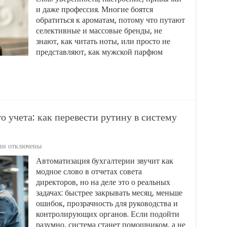
выбрать,
и даже профессия. Многие боятся
носить
обратиться к ароматам, потому что путают
и
селективные и массовые бренды, не
не
ошибиться
знают, как читать ноты, или просто не
представляют, как мужской парфюм
о учета: как перевести рутину в систему
к
ии
отключены
записи
Автоматизация бухгалтерии звучит как
Автоматизация
модное слово в отчетах совета
бухгалтерского
учета:
директоров, но на деле это о реальных
как
задачах: быстрее закрывать месяц, меньше
перевести
ошибок, прозрачность для руководства и
рутину
контролирующих органов. Если подойти
в
систему
разумно, система станет помощником, а не